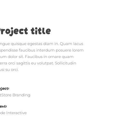
roject title
ngue quisque egestas diam in. Quam lacus
spendisse faucibus interdum posuere lorem
sum dolor sit. Faucibus in ornare quam
erra orci sagittis eu volutpat. Sollicitudin
si su orci.
oject:
tStore Branding
ent:
de Interactive