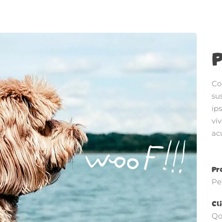
P
Co
su
ip
viv
acu
Pr
Pe
Cli
Qo