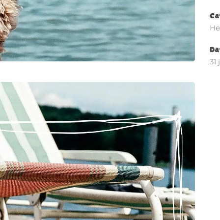
Ca
He
Da
31 