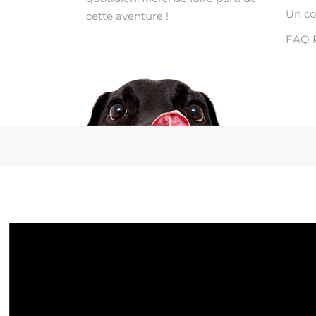
Un c
cette aventure !
FAQ 