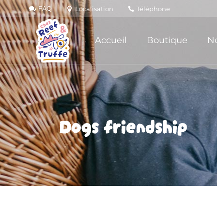
FAQ
Localisation
Téléphone
Accueil
Boutique
No
Dogs friendship