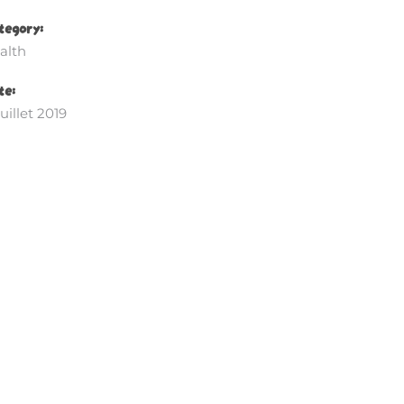
tegory:
alth
te:
juillet 2019