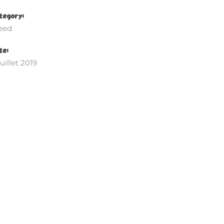
tegory:
eed
te:
juillet 2019