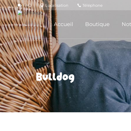
FAQ
Localisation
Téléphone
Accueil
Boutique
Not
Bulldog