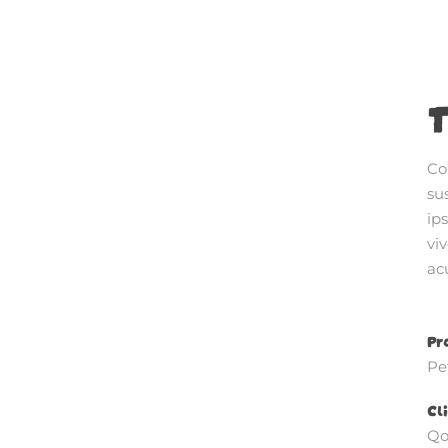
T
Co
su
ip
viv
acu
Pr
Pe
Cli
Qo