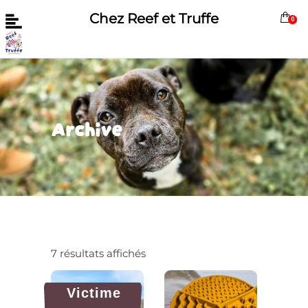
Chez Reef et Truffe
0
Archive
Trié
7 résultats affichés
par
popularité
Ce
Ce
Choix
Choix
produit
produit