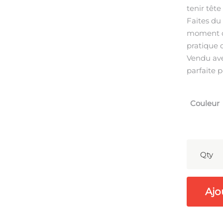
tenir têt
Faites du
moment d’
pratique 
Vendu avec
parfaite p
Couleur
Qty
Ajo