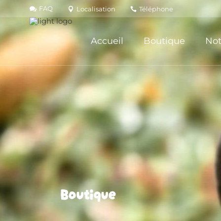
FAQ
Localisation
Téléphone
Accueil
Boutique
Not
Boutique