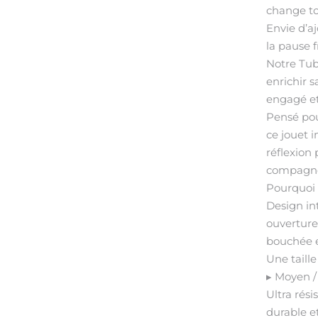
change t
Envie d’a
la pause f
Notre Tube
enrichir 
engagé et
Pensé pour
ce jouet i
réflexion
compagn
Pourquoi v
Design int
ouverture
bouchée e
Une taille
▸ Moyen /
Ultra rési
durable e