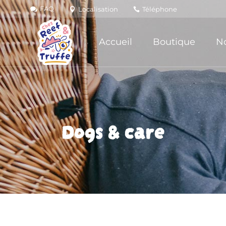
FAQ
Localisation
Téléphone
Accueil
Boutique
No
Dogs & care