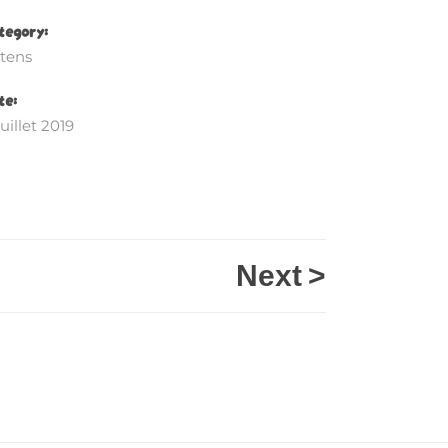
tegory:
ttens
te:
juillet 2019
Next
>