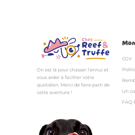
Mon
CGV
Politi
On est là pour chasser l’ennui et
vous aider à faciliter votre
Rembo
quotidien. Merci de faire parti de
Un c
cette aventure !
FAQ 