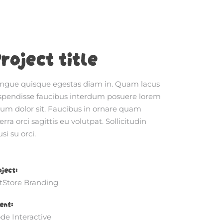
roject title
ngue quisque egestas diam in. Quam lacus
spendisse faucibus interdum posuere lorem
sum dolor sit. Faucibus in ornare quam
erra orci sagittis eu volutpat. Sollicitudin
si su orci.
oject:
tStore Branding
ent:
de Interactive