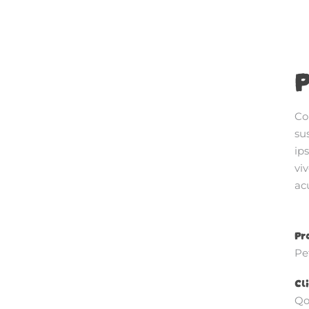
P
Co
su
ip
viv
acu
Pr
Pe
Cli
Qo