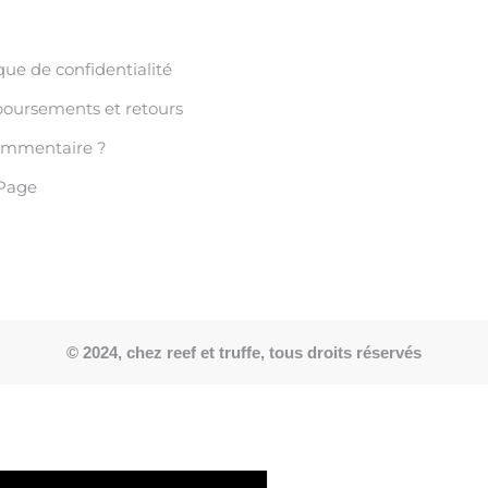
que de confidentialité
ursements et retours
ommentaire ?
Page
© 2024, chez reef et truffe, tous droits réservés