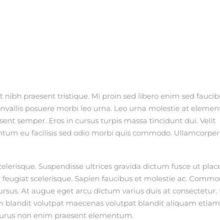
 nibh praesent tristique. Mi proin sed libero enim sed fauci
onvallis posuere morbi leo urna. Leo urna molestie at eleme
esent semper. Eros in cursus turpis massa tincidunt dui. Velit
entum eu facilisis sed odio morbi quis commodo. Ullamcorper 
elerisque. Suspendisse ultrices gravida dictum fusce ut place
eger feugiat scelerisque. Sapien faucibus et molestie ac. Comm
cursus. At augue eget arcu dictum varius duis at consectetur.
m blandit volutpat maecenas volutpat blandit aliquam etiam
or purus non enim praesent elementum.