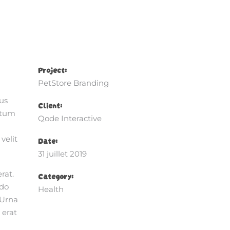
Project:
PetStore Branding
bus
Client:
ntum
Qode Interactive
velit
Date:
31 juillet 2019
rat.
Category:
odo
Health
 Urna
 erat