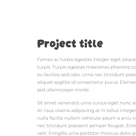
Project title
Fames ac turpis egestas integer eget aliquet
turpis. Turpis egestas maecenas pharetra c
eu facilisis sed odio. Urna nec tincidunt pra
aliquet sagittis id consectetur purus. Elem
sed ullamcorper morbi.
Sit amet venenatis urna cursus eget nunc sc
At risus viverra adipiscing at in tellus int
nulla facilisi nullam vehicula ipsum a arcu 
nec tincidunt praesent semper feugiat. Eni
velit. Fringilla urna porttitor rhoncus dol