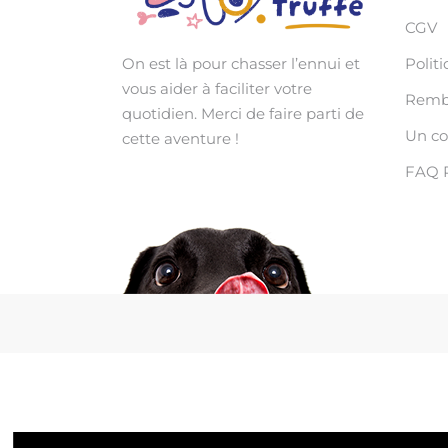
CGV
Politi
On est là pour chasser l’ennui et
vous aider à faciliter votre
Rembo
quotidien. Merci de faire parti de
Un c
cette aventure !
FAQ 