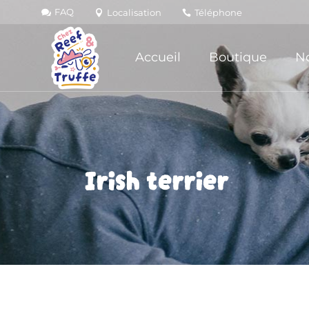
FAQ
Localisation
Téléphone
Accueil
Boutique
No
Irish terrier