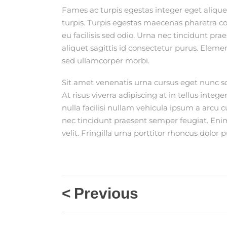
Fames ac turpis egestas integer eget aliquet
turpis. Turpis egestas maecenas pharetra c
eu facilisis sed odio. Urna nec tincidunt pra
aliquet sagittis id consectetur purus. Elem
sed ullamcorper morbi.
Sit amet venenatis urna cursus eget nunc sc
At risus viverra adipiscing at in tellus int
nulla facilisi nullam vehicula ipsum a arcu 
nec tincidunt praesent semper feugiat. Eni
velit. Fringilla urna porttitor rhoncus dol
<
Previous