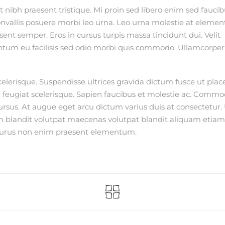
 nibh praesent tristique. Mi proin sed libero enim sed fauci
onvallis posuere morbi leo urna. Leo urna molestie at eleme
esent semper. Eros in cursus turpis massa tincidunt dui. Velit
entum eu facilisis sed odio morbi quis commodo. Ullamcorper 
elerisque. Suspendisse ultrices gravida dictum fusce ut place
eger feugiat scelerisque. Sapien faucibus et molestie ac. Comm
cursus. At augue eget arcu dictum varius duis at consectetur.
m blandit volutpat maecenas volutpat blandit aliquam etiam
or purus non enim praesent elementum.