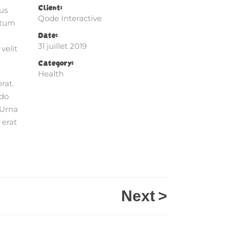
Client:
bus
Qode Interactive
ntum
Date:
31 juillet 2019
velit
Category:
Health
rat.
odo
 Urna
 erat
Next
>