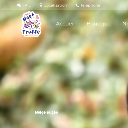
FAQ
Localisation
Téléphone
Accueil
Boutique
No
Neige et Léo