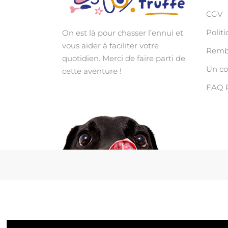
CGV
Politi
On est là pour chasser l’ennui et
vous aider à faciliter votre
Rembo
quotidien. Merci de faire parti de
Un c
cette aventure !
FAQ 