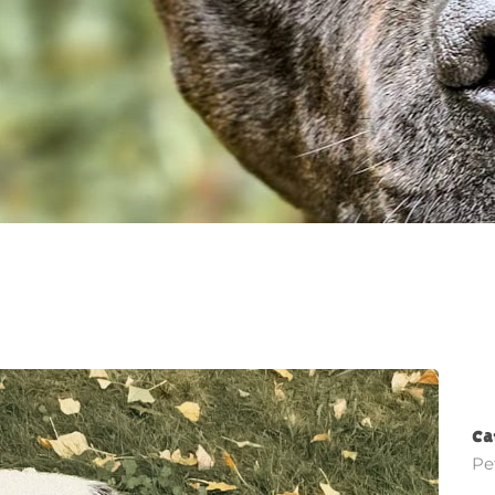
Ca
Pe