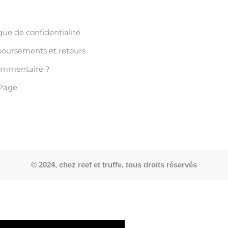
que de confidentialité
ursements et retours
ommentaire ?
Page
© 2024, chez reef et truffe, tous droits réservés