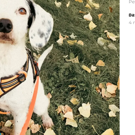
Pe
Da
4 