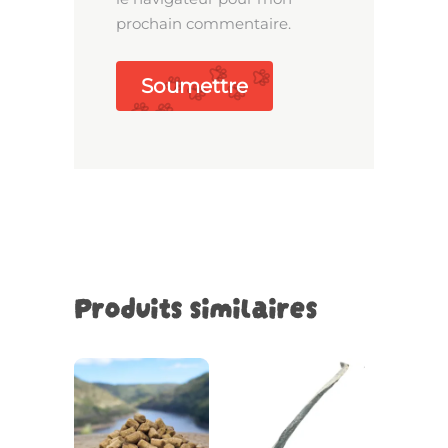
prochain commentaire.
Produits similaires
Ce
Choix
produit
des
a