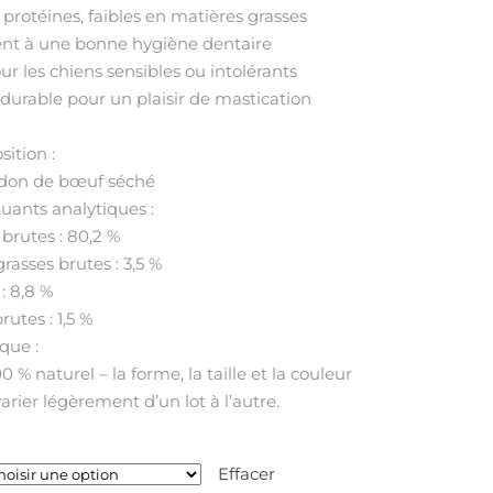
protéines, faibles en matières grasses
à
8,00 €
nt à une bonne hygiène dentaire
r les chiens sensibles ou intolérants
 durable pour un plaisir de mastication
ition :
ndon de bœuf séché
uants analytiques :
brutes : 80,2 %
rasses brutes : 3,5 %
: 8,8 %
utes : 1,5 %
ue :
0 % naturel – la forme, la taille et la couleur
rier légèrement d’un lot à l’autre.
Effacer