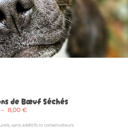
ns de Bœuf Séchés
Plage
–
8,00
€
de
prix :
rels, sans additifs ni conservateurs
3,68 €