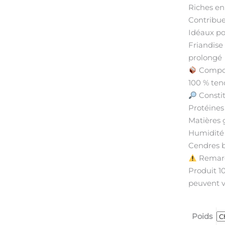
Riches en 
Contribue
Idéaux pou
Friandise
prolongé
Compos
100 % te
Constit
Protéines 
Matières g
Humidité 
Cendres br
Remarq
Produit 10
peuvent va
Poids