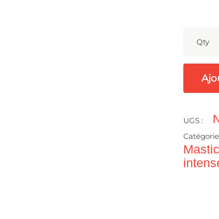
Qty
Ajo
UGS :
Catégorie
Mastic
intens