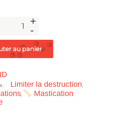
+
-
uter au panier
ND
Limiter la destruction
s :
,
ations
Mastication
,
e