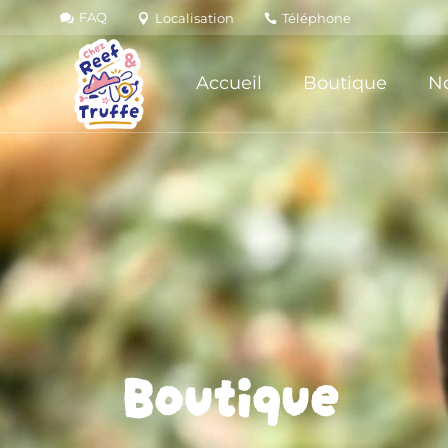
FAQ
Localisation
Téléphone
Accueil
Boutique
No
Boutique