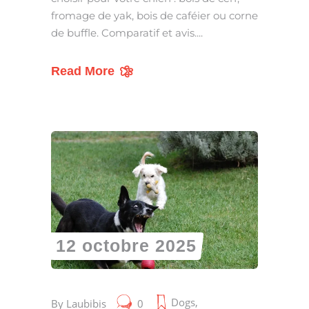
fromage de yak, bois de caféier ou corne
de buffle. Comparatif et avis.
Read More
12 octobre 2025
Dogs
,
By
Laubibis
0