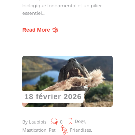
biologique fondamental et un pilier
essentiel
Read More
18 février 2026
Dogs
,
By
Laubibis
0
Mastication
,
Pet
Friandises
,