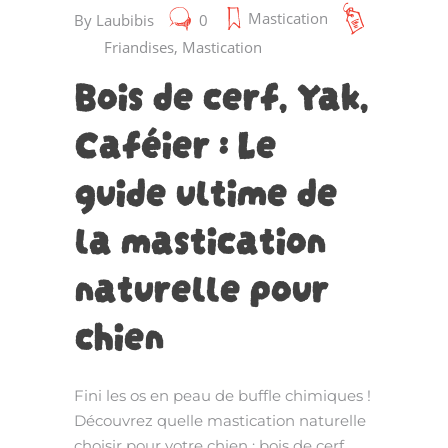
Mastication
By
Laubibis
0
Friandises
,
Mastication
Bois de cerf, Yak,
Caféier : Le
guide ultime de
la mastication
naturelle pour
chien
Fini les os en peau de buffle chimiques !
Découvrez quelle mastication naturelle
choisir pour votre chien : bois de cerf,