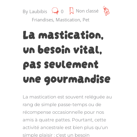
Non classé
By
Laubibis
0
Friandises
,
Mastication
,
Pet
La mastication,
un besoin vital,
pas seulement
une gourmandise
La mastication est souvent reléguée au
rang de simple passe-temps ou de
récompense occasionnelle pour nos
amis à quatre pattes. Pourtant, cette
activité ancestrale est bien plus qu'un
simple plaisir : c'est un besoin