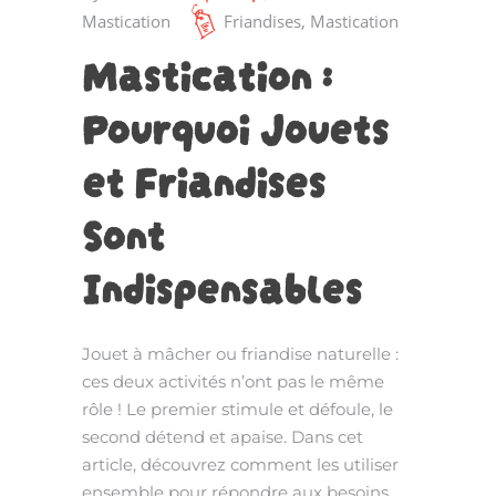
Mastication
Friandises
,
Mastication
Mastication :
Pourquoi Jouets
et Friandises
Sont
Indispensables
Jouet à mâcher ou friandise naturelle :
ces deux activités n’ont pas le même
rôle ! Le premier stimule et défoule, le
second détend et apaise. Dans cet
article, découvrez comment les utiliser
ensemble pour répondre aux besoins