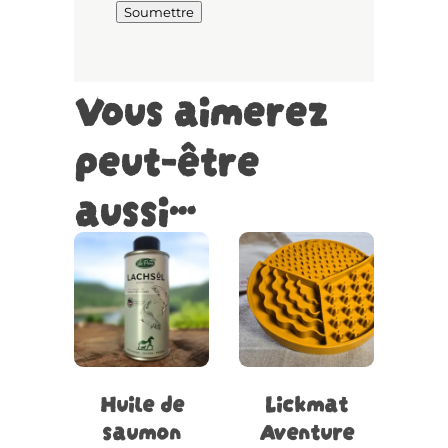
Vous aimerez
peut-être
aussi…
Ce
Ajouter
Choix
produit
au
des
a
panier
options
plusieurs
variations.
Les
Huile de
Lickmat
options
saumon
Aventure
peuvent