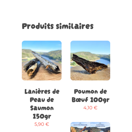
Produits similaires
Ajouter
Ajouter
au
au
panier
panier
Lanières de
Poumon de
Peau de
Bœuf 100gr
Saumon
4,10
€
150gr
5,90
€