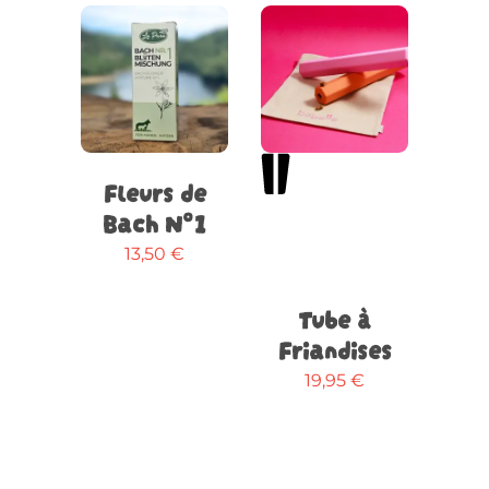
du
produit
Ajouter
au
Ce
panier
Choix
produit
des
a
options
Fleurs de
plusieurs
variations.
Bach N°1
Les
13,50
€
options
peuvent
Tube à
être
Friandises
choisies
sur
19,95
€
la
page
du
produit