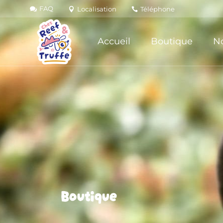
FAQ
Localisation
Téléphone
Accueil
Boutique
No
Boutique