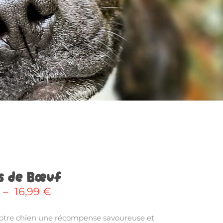
s de Bœuf
Plage
–
16,99
€
de
prix :
votre chien une récompense savoureuse et
6,80 €