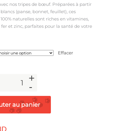
avec nos tripes de bœuf. Préparées à partir
à
16,99 €
blancs (panse, bonnet, feuillet), ces
 100% naturelles sont riches en vitamines,
 fer et zinc, parfaites pour la santé de votre
Effacer
+
-
uter au panier
ND